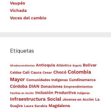
Vaupés
Vichada
Voces del cambio
Etiquetas
Antioquia
Bolívar
Atlántico
Afrodescendientes
Bogotá
Colombia
Chocó
Cali
Caldas
Cauca
Cesar
Mayor
Cundinamarca
Comunidades Indígenas
Córdoba
DIAN
Donaciones
Emprendimientos
Inclusión Productiva
Familias en Acción
Indígenas
Infraestructura Social
La
Jóvenes en Acción
Magdalena
Guajira
Laura Sarabia