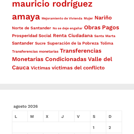
mauricio rodríguez
amaya
Nariño
Mejoramiento de Vivienda
Mujer
Obras
Pagos
Norte de Santander
No se deje engañar
Renta Ciudadana
Prosperidad Social
Santa Marta
Santander
Superación de la Pobreza
Sucre
Tolima
Transferencias
Transferencias monetarias
Monetarias Condicionadas
Valle del
Cauca
víctimas del conflicto
Víctimas
agosto 2026
L
M
X
J
V
S
D
1
2