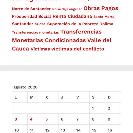
Obras
Pagos
Norte de Santander
No se deje engañar
Renta Ciudadana
Prosperidad Social
Santa Marta
Santander
Superación de la Pobreza
Sucre
Tolima
Transferencias
Transferencias monetarias
Monetarias Condicionadas
Valle del
Cauca
víctimas del conflicto
Víctimas
agosto 2026
L
M
X
J
V
S
D
1
2
3
4
5
6
7
8
9
10
11
12
13
14
15
16