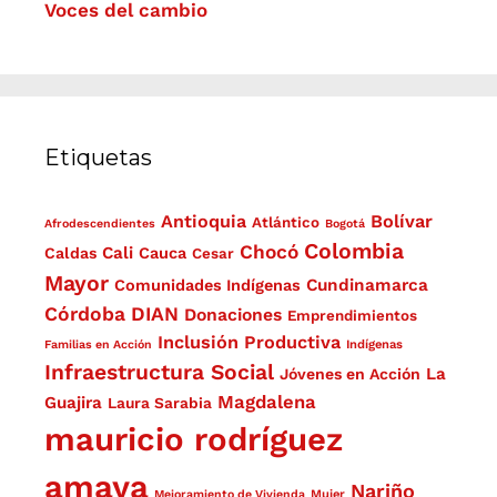
Voces del cambio
Etiquetas
Antioquia
Bolívar
Atlántico
Afrodescendientes
Bogotá
Colombia
Chocó
Cali
Caldas
Cauca
Cesar
Mayor
Cundinamarca
Comunidades Indígenas
Córdoba
DIAN
Donaciones
Emprendimientos
Inclusión Productiva
Familias en Acción
Indígenas
Infraestructura Social
La
Jóvenes en Acción
Magdalena
Guajira
Laura Sarabia
mauricio rodríguez
amaya
Nariño
Mejoramiento de Vivienda
Mujer