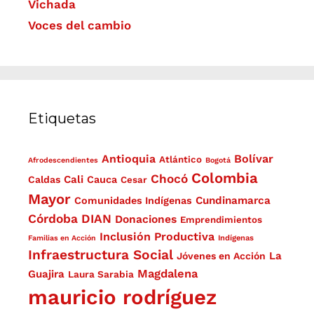
Vichada
Voces del cambio
Etiquetas
Antioquia
Bolívar
Atlántico
Afrodescendientes
Bogotá
Colombia
Chocó
Cali
Caldas
Cauca
Cesar
Mayor
Cundinamarca
Comunidades Indígenas
Córdoba
DIAN
Donaciones
Emprendimientos
Inclusión Productiva
Familias en Acción
Indígenas
Infraestructura Social
La
Jóvenes en Acción
Magdalena
Guajira
Laura Sarabia
mauricio rodríguez