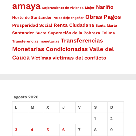
amaya
Nariño
Mejoramiento de Vivienda
Mujer
Obras
Pagos
Norte de Santander
No se deje engañar
Renta Ciudadana
Prosperidad Social
Santa Marta
Santander
Superación de la Pobreza
Sucre
Tolima
Transferencias
Transferencias monetarias
Monetarias Condicionadas
Valle del
Cauca
víctimas del conflicto
Víctimas
agosto 2026
L
M
X
J
V
S
D
1
2
3
4
5
6
7
8
9