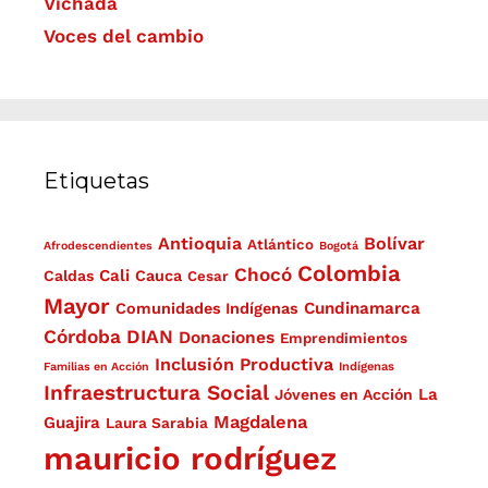
Vichada
Voces del cambio
Etiquetas
Antioquia
Bolívar
Atlántico
Afrodescendientes
Bogotá
Colombia
Chocó
Cali
Caldas
Cauca
Cesar
Mayor
Cundinamarca
Comunidades Indígenas
Córdoba
DIAN
Donaciones
Emprendimientos
Inclusión Productiva
Familias en Acción
Indígenas
Infraestructura Social
La
Jóvenes en Acción
Magdalena
Guajira
Laura Sarabia
mauricio rodríguez