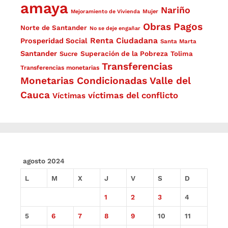
amaya
Nariño
Mejoramiento de Vivienda
Mujer
Obras
Pagos
Norte de Santander
No se deje engañar
Renta Ciudadana
Prosperidad Social
Santa Marta
Santander
Superación de la Pobreza
Sucre
Tolima
Transferencias
Transferencias monetarias
Monetarias Condicionadas
Valle del
Cauca
víctimas del conflicto
Víctimas
agosto 2024
L
M
X
J
V
S
D
1
2
3
4
5
6
7
8
9
10
11