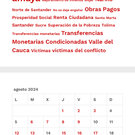
Mejoramiento de Vivienda
Mujer
Obras
Pagos
Norte de Santander
No se deje engañar
Renta Ciudadana
Prosperidad Social
Santa Marta
Santander
Superación de la Pobreza
Sucre
Tolima
Transferencias
Transferencias monetarias
Monetarias Condicionadas
Valle del
Cauca
víctimas del conflicto
Víctimas
agosto 2024
L
M
X
J
V
S
D
1
2
3
4
5
6
7
8
9
10
11
12
13
14
15
16
17
18