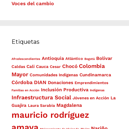
Voces del cambio
Etiquetas
Antioquia
Bolívar
Atlántico
Afrodescendientes
Bogotá
Colombia
Chocó
Cali
Caldas
Cauca
Cesar
Mayor
Cundinamarca
Comunidades Indígenas
Córdoba
DIAN
Donaciones
Emprendimientos
Inclusión Productiva
Familias en Acción
Indígenas
Infraestructura Social
La
Jóvenes en Acción
Magdalena
Guajira
Laura Sarabia
mauricio rodríguez
amaya
Nariño