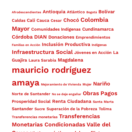
Antioquia
Bolívar
Atlántico
Afrodescendientes
Bogotá
Colombia
Chocó
Cali
Caldas
Cauca
Cesar
Mayor
Cundinamarca
Comunidades Indígenas
Córdoba
DIAN
Donaciones
Emprendimientos
Inclusión Productiva
Familias en Acción
Indígenas
Infraestructura Social
La
Jóvenes en Acción
Magdalena
Guajira
Laura Sarabia
mauricio rodríguez
amaya
Nariño
Mejoramiento de Vivienda
Mujer
Obras
Pagos
Norte de Santander
No se deje engañar
Renta Ciudadana
Prosperidad Social
Santa Marta
Santander
Superación de la Pobreza
Sucre
Tolima
Transferencias
Transferencias monetarias
Monetarias Condicionadas
Valle del