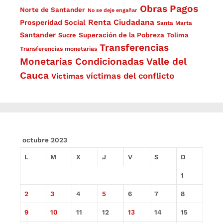
Obras
Pagos
Norte de Santander
No se deje engañar
Renta Ciudadana
Prosperidad Social
Santa Marta
Santander
Superación de la Pobreza
Sucre
Tolima
Transferencias
Transferencias monetarias
Monetarias Condicionadas
Valle del
Cauca
víctimas del conflicto
Víctimas
octubre 2023
L
M
X
J
V
S
D
1
2
3
4
5
6
7
8
9
10
11
12
13
14
15