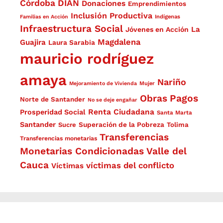
Córdoba
DIAN
Donaciones
Emprendimientos
Inclusión Productiva
Familias en Acción
Indígenas
Infraestructura Social
La
Jóvenes en Acción
Magdalena
Guajira
Laura Sarabia
mauricio rodríguez
amaya
Nariño
Mejoramiento de Vivienda
Mujer
Obras
Pagos
Norte de Santander
No se deje engañar
Renta Ciudadana
Prosperidad Social
Santa Marta
Santander
Superación de la Pobreza
Sucre
Tolima
Transferencias
Transferencias monetarias
Monetarias Condicionadas
Valle del
Cauca
víctimas del conflicto
Víctimas