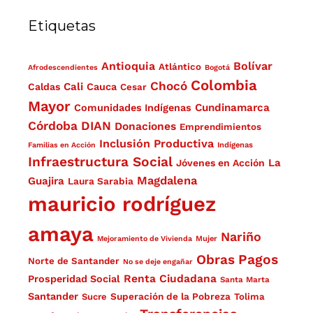
Etiquetas
Antioquia
Bolívar
Atlántico
Afrodescendientes
Bogotá
Colombia
Chocó
Cali
Caldas
Cauca
Cesar
Mayor
Cundinamarca
Comunidades Indígenas
Córdoba
DIAN
Donaciones
Emprendimientos
Inclusión Productiva
Familias en Acción
Indígenas
Infraestructura Social
La
Jóvenes en Acción
Magdalena
Guajira
Laura Sarabia
mauricio rodríguez
amaya
Nariño
Mejoramiento de Vivienda
Mujer
Obras
Pagos
Norte de Santander
No se deje engañar
Renta Ciudadana
Prosperidad Social
Santa Marta
Santander
Superación de la Pobreza
Sucre
Tolima