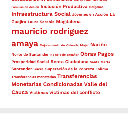
Inclusión Productiva
Familias en Acción
Indígenas
Infraestructura Social
La
Jóvenes en Acción
Magdalena
Guajira
Laura Sarabia
mauricio rodríguez
amaya
Nariño
Mejoramiento de Vivienda
Mujer
Obras
Pagos
Norte de Santander
No se deje engañar
Renta Ciudadana
Prosperidad Social
Santa Marta
Santander
Superación de la Pobreza
Sucre
Tolima
Transferencias
Transferencias monetarias
Monetarias Condicionadas
Valle del
Cauca
víctimas del conflicto
Víctimas