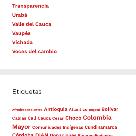
Transparencia
Urabá
Valle del Cauca
Vaupés
Vichada
Voces del cambio
Etiquetas
Antioquia
Bolívar
Atlántico
Afrodescendientes
Bogotá
Colombia
Chocó
Cali
Caldas
Cauca
Cesar
Mayor
Cundinamarca
Comunidades Indígenas
Córdoba
DIAN
Donaciones
Emprendimientos