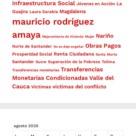
Infraestructura Social
La
Jóvenes en Acción
Magdalena
Guajira
Laura Sarabia
mauricio rodríguez
amaya
Nariño
Mejoramiento de Vivienda
Mujer
Obras
Pagos
Norte de Santander
No se deje engañar
Renta Ciudadana
Prosperidad Social
Santa Marta
Santander
Superación de la Pobreza
Sucre
Tolima
Transferencias
Transferencias monetarias
Monetarias Condicionadas
Valle del
Cauca
víctimas del conflicto
Víctimas
agosto 2026
L
M
X
J
V
S
D