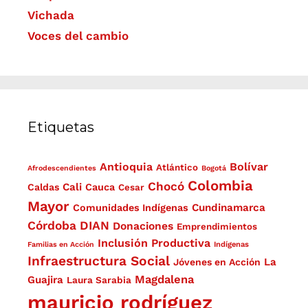
Vichada
Voces del cambio
Etiquetas
Antioquia
Bolívar
Atlántico
Afrodescendientes
Bogotá
Colombia
Chocó
Cali
Caldas
Cauca
Cesar
Mayor
Cundinamarca
Comunidades Indígenas
Córdoba
DIAN
Donaciones
Emprendimientos
Inclusión Productiva
Familias en Acción
Indígenas
Infraestructura Social
La
Jóvenes en Acción
Magdalena
Guajira
Laura Sarabia
mauricio rodríguez