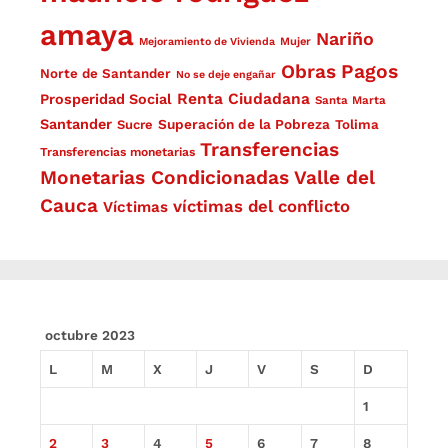
amaya
Nariño
Mejoramiento de Vivienda
Mujer
Obras
Pagos
Norte de Santander
No se deje engañar
Renta Ciudadana
Prosperidad Social
Santa Marta
Santander
Superación de la Pobreza
Sucre
Tolima
Transferencias
Transferencias monetarias
Monetarias Condicionadas
Valle del
Cauca
víctimas del conflicto
Víctimas
octubre 2023
L
M
X
J
V
S
D
1
2
3
4
5
6
7
8