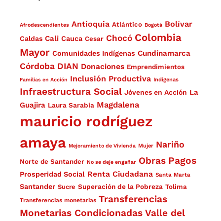
Antioquia
Bolívar
Atlántico
Afrodescendientes
Bogotá
Colombia
Chocó
Cali
Caldas
Cauca
Cesar
Mayor
Cundinamarca
Comunidades Indígenas
Córdoba
DIAN
Donaciones
Emprendimientos
Inclusión Productiva
Familias en Acción
Indígenas
Infraestructura Social
La
Jóvenes en Acción
Magdalena
Guajira
Laura Sarabia
mauricio rodríguez
amaya
Nariño
Mejoramiento de Vivienda
Mujer
Obras
Pagos
Norte de Santander
No se deje engañar
Renta Ciudadana
Prosperidad Social
Santa Marta
Santander
Superación de la Pobreza
Sucre
Tolima
Transferencias
Transferencias monetarias
Monetarias Condicionadas
Valle del