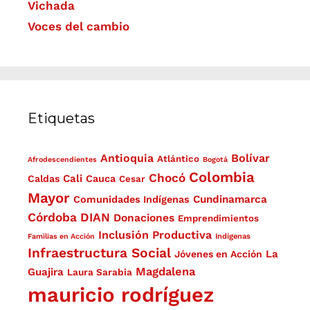
Vichada
Voces del cambio
Etiquetas
Antioquia
Bolívar
Atlántico
Afrodescendientes
Bogotá
Colombia
Chocó
Cali
Caldas
Cauca
Cesar
Mayor
Cundinamarca
Comunidades Indígenas
Córdoba
DIAN
Donaciones
Emprendimientos
Inclusión Productiva
Familias en Acción
Indígenas
Infraestructura Social
La
Jóvenes en Acción
Magdalena
Guajira
Laura Sarabia
mauricio rodríguez