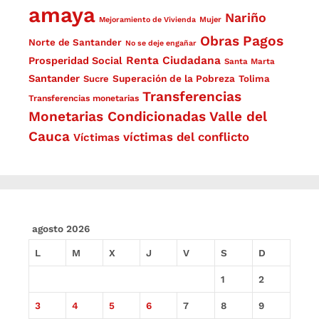
amaya
Nariño
Mejoramiento de Vivienda
Mujer
Obras
Pagos
Norte de Santander
No se deje engañar
Renta Ciudadana
Prosperidad Social
Santa Marta
Santander
Superación de la Pobreza
Sucre
Tolima
Transferencias
Transferencias monetarias
Monetarias Condicionadas
Valle del
Cauca
víctimas del conflicto
Víctimas
agosto 2026
L
M
X
J
V
S
D
1
2
3
4
5
6
7
8
9