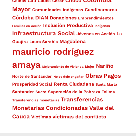
Colombia
Chocó
Cali
Caldas
Cauca
Cesar
Mayor
Cundinamarca
Comunidades Indígenas
Córdoba
DIAN
Donaciones
Emprendimientos
Inclusión Productiva
Familias en Acción
Indígenas
Infraestructura Social
La
Jóvenes en Acción
Magdalena
Guajira
Laura Sarabia
mauricio rodríguez
amaya
Nariño
Mejoramiento de Vivienda
Mujer
Obras
Pagos
Norte de Santander
No se deje engañar
Renta Ciudadana
Prosperidad Social
Santa Marta
Santander
Superación de la Pobreza
Sucre
Tolima
Transferencias
Transferencias monetarias
Monetarias Condicionadas
Valle del
Cauca
víctimas del conflicto
Víctimas