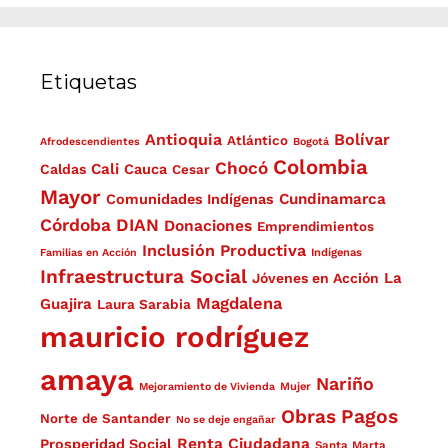
Etiquetas
Antioquia
Bolívar
Atlántico
Afrodescendientes
Bogotá
Colombia
Chocó
Cali
Caldas
Cauca
Cesar
Mayor
Cundinamarca
Comunidades Indígenas
Córdoba
DIAN
Donaciones
Emprendimientos
Inclusión Productiva
Familias en Acción
Indígenas
Infraestructura Social
La
Jóvenes en Acción
Magdalena
Guajira
Laura Sarabia
mauricio rodríguez
amaya
Nariño
Mejoramiento de Vivienda
Mujer
Obras
Pagos
Norte de Santander
No se deje engañar
Renta Ciudadana
Prosperidad Social
Santa Marta