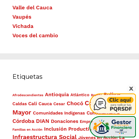
Valle del Cauca
Vaupés
Vichada
Voces del cambio
Etiquetas
Antioquia
Bolívar
Atlántico
Afrodescendientes
Bogotá
Colombia
Chocó
Cali
Caldas
Cauca
Cesar
Mayor
Cundinamarca
Comunidades Indígenas
Córdoba
DIAN
Donaciones
Emprendimientos
Inclusión Productiva
Familias en Acción
Indígenas
Infraestructura Social
La
Jóvenes en Acción