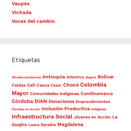
Vaupés
Vichada
Voces del cambio
Etiquetas
Antioquia
Bolívar
Atlántico
Afrodescendientes
Bogotá
Colombia
Chocó
Cali
Caldas
Cauca
Cesar
Mayor
Cundinamarca
Comunidades Indígenas
Córdoba
DIAN
Donaciones
Emprendimientos
Inclusión Productiva
Familias en Acción
Indígenas
Infraestructura Social
La
Jóvenes en Acción
Magdalena
Guajira
Laura Sarabia