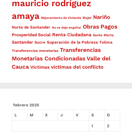
mauricio rodríguez
amaya
Nariño
Mejoramiento de Vivienda
Mujer
Obras
Pagos
Norte de Santander
No se deje engañar
Renta Ciudadana
Prosperidad Social
Santa Marta
Santander
Superación de la Pobreza
Sucre
Tolima
Transferencias
Transferencias monetarias
Monetarias Condicionadas
Valle del
Cauca
víctimas del conflicto
Víctimas
febrero 2025
L
M
X
J
V
S
D
1
2