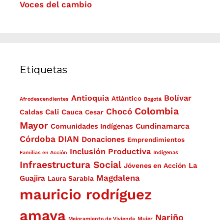
Voces del cambio
Etiquetas
Antioquia
Bolívar
Atlántico
Afrodescendientes
Bogotá
Colombia
Chocó
Cali
Caldas
Cauca
Cesar
Mayor
Cundinamarca
Comunidades Indígenas
Córdoba
DIAN
Donaciones
Emprendimientos
Inclusión Productiva
Familias en Acción
Indígenas
Infraestructura Social
La
Jóvenes en Acción
Magdalena
Guajira
Laura Sarabia
mauricio rodríguez
amaya
Nariño
Mejoramiento de Vivienda
Mujer