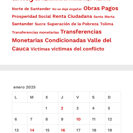
Obras
Pagos
Norte de Santander
No se deje engañar
Renta Ciudadana
Prosperidad Social
Santa Marta
Santander
Superación de la Pobreza
Sucre
Tolima
Transferencias
Transferencias monetarias
Monetarias Condicionadas
Valle del
Cauca
víctimas del conflicto
Víctimas
enero 2025
L
M
X
J
V
S
D
1
2
3
4
5
6
7
8
9
10
11
12
13
14
15
16
17
18
19