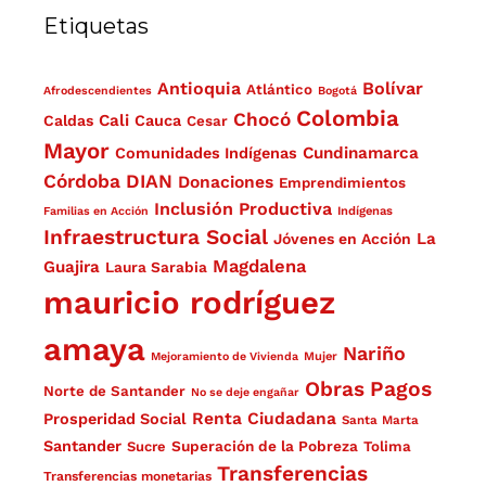
Etiquetas
Antioquia
Bolívar
Atlántico
Afrodescendientes
Bogotá
Colombia
Chocó
Cali
Caldas
Cauca
Cesar
Mayor
Cundinamarca
Comunidades Indígenas
Córdoba
DIAN
Donaciones
Emprendimientos
Inclusión Productiva
Familias en Acción
Indígenas
Infraestructura Social
La
Jóvenes en Acción
Magdalena
Guajira
Laura Sarabia
mauricio rodríguez
amaya
Nariño
Mejoramiento de Vivienda
Mujer
Obras
Pagos
Norte de Santander
No se deje engañar
Renta Ciudadana
Prosperidad Social
Santa Marta
Santander
Superación de la Pobreza
Sucre
Tolima
Transferencias
Transferencias monetarias