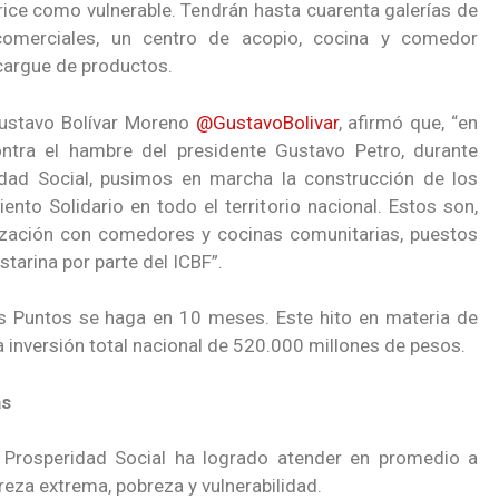
rice como vulnerable. Tendrán hasta cuarenta galerías de
comerciales, un centro de acopio, cocina y comedor
cargue de productos.
 Gustavo Bolívar Moreno
@GustavoBolivar
, afirmó que, “en
ntra el hambre del presidente Gustavo Petro, durante
idad Social, pusimos en marcha la construcción de los
to Solidario en todo el territorio nacional. Estos son,
ización con comedores y cocinas comunitarias, puestos
tarina por parte del ICBF”.
s Puntos se haga en 10 meses. Este hito en materia de
a inversión total nacional de 520.000 millones de pesos.
as
, Prosperidad Social ha logrado atender en promedio a
reza extrema, pobreza y vulnerabilidad.