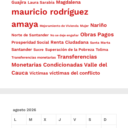
Magdalena
Guajira
Laura Sarabia
mauricio rodríguez
amaya
Nariño
Mejoramiento de Vivienda
Mujer
Obras
Pagos
Norte de Santander
No se deje engañar
Renta Ciudadana
Prosperidad Social
Santa Marta
Santander
Superación de la Pobreza
Sucre
Tolima
Transferencias
Transferencias monetarias
Monetarias Condicionadas
Valle del
Cauca
víctimas del conflicto
Víctimas
agosto 2026
L
M
X
J
V
S
D