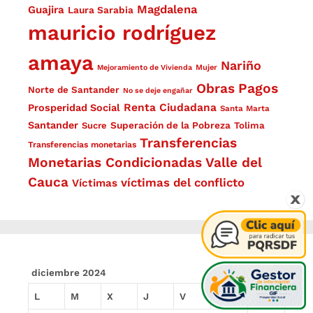
Magdalena
Guajira
Laura Sarabia
mauricio rodríguez
amaya
Nariño
Mejoramiento de Vivienda
Mujer
Obras
Pagos
Norte de Santander
No se deje engañar
Renta Ciudadana
Prosperidad Social
Santa Marta
Santander
Superación de la Pobreza
Sucre
Tolima
Transferencias
Transferencias monetarias
Monetarias Condicionadas
Valle del
Cauca
víctimas del conflicto
Víctimas
diciembre 2024
L
M
X
J
V
S
D