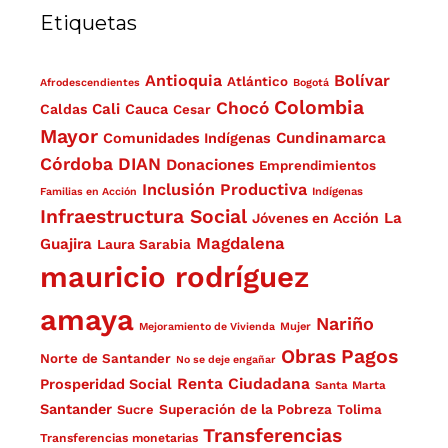
Etiquetas
Antioquia
Bolívar
Atlántico
Afrodescendientes
Bogotá
Colombia
Chocó
Cali
Caldas
Cauca
Cesar
Mayor
Cundinamarca
Comunidades Indígenas
Córdoba
DIAN
Donaciones
Emprendimientos
Inclusión Productiva
Familias en Acción
Indígenas
Infraestructura Social
La
Jóvenes en Acción
Magdalena
Guajira
Laura Sarabia
mauricio rodríguez
amaya
Nariño
Mejoramiento de Vivienda
Mujer
Obras
Pagos
Norte de Santander
No se deje engañar
Renta Ciudadana
Prosperidad Social
Santa Marta
Santander
Superación de la Pobreza
Sucre
Tolima
Transferencias
Transferencias monetarias