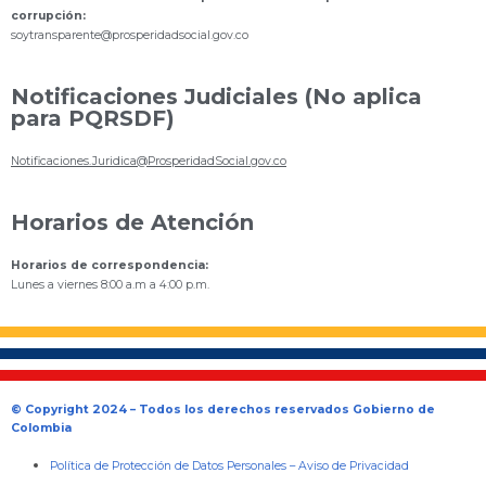
corrupción:
s
oytransparente@prosperidadsocial.gov.co
Notificaciones Judiciales (No aplica
para PQRSDF)
Notificaciones.Juridica@ProsperidadSocial.gov.co
Horarios de Atención
Horarios de correspondencia:
Lunes a viernes 8:00 a.m a 4:00 p.m.
© Copyright 2024 – Todos los derechos reservados Gobierno de
Colombia
Política de Protección de Datos Personales
–
Aviso de Privacidad