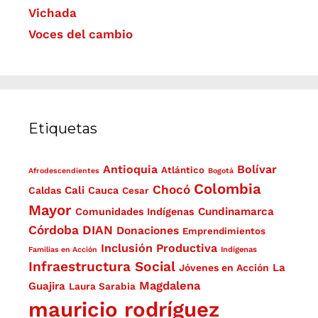
Vichada
Voces del cambio
Etiquetas
Antioquia
Bolívar
Atlántico
Afrodescendientes
Bogotá
Colombia
Chocó
Cali
Caldas
Cauca
Cesar
Mayor
Cundinamarca
Comunidades Indígenas
Córdoba
DIAN
Donaciones
Emprendimientos
Inclusión Productiva
Familias en Acción
Indígenas
Infraestructura Social
La
Jóvenes en Acción
Magdalena
Guajira
Laura Sarabia
mauricio rodríguez