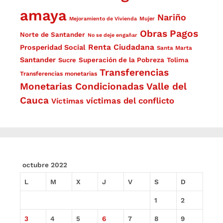
amaya
Nariño
Mejoramiento de Vivienda
Mujer
Obras
Pagos
Norte de Santander
No se deje engañar
Renta Ciudadana
Prosperidad Social
Santa Marta
Santander
Superación de la Pobreza
Sucre
Tolima
Transferencias
Transferencias monetarias
Monetarias Condicionadas
Valle del
Cauca
víctimas del conflicto
Víctimas
octubre 2022
L
M
X
J
V
S
D
1
2
3
4
5
6
7
8
9