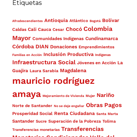
Etiquetas
Antioquia
Bolívar
Atlántico
Afrodescendientes
Bogotá
Colombia
Chocó
Cali
Caldas
Cauca
Cesar
Mayor
Cundinamarca
Comunidades Indígenas
Córdoba
DIAN
Donaciones
Emprendimientos
Inclusión Productiva
Familias en Acción
Indígenas
Infraestructura Social
La
Jóvenes en Acción
Magdalena
Guajira
Laura Sarabia
mauricio rodríguez
amaya
Nariño
Mejoramiento de Vivienda
Mujer
Obras
Pagos
Norte de Santander
No se deje engañar
Renta Ciudadana
Prosperidad Social
Santa Marta
Santander
Superación de la Pobreza
Sucre
Tolima
Transferencias
Transferencias monetarias