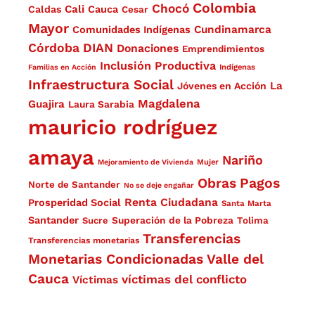
Colombia
Chocó
Cali
Caldas
Cauca
Cesar
Mayor
Cundinamarca
Comunidades Indígenas
Córdoba
DIAN
Donaciones
Emprendimientos
Inclusión Productiva
Familias en Acción
Indígenas
Infraestructura Social
La
Jóvenes en Acción
Magdalena
Guajira
Laura Sarabia
mauricio rodríguez
amaya
Nariño
Mejoramiento de Vivienda
Mujer
Obras
Pagos
Norte de Santander
No se deje engañar
Renta Ciudadana
Prosperidad Social
Santa Marta
Santander
Superación de la Pobreza
Sucre
Tolima
Transferencias
Transferencias monetarias
Monetarias Condicionadas
Valle del
Cauca
víctimas del conflicto
Víctimas