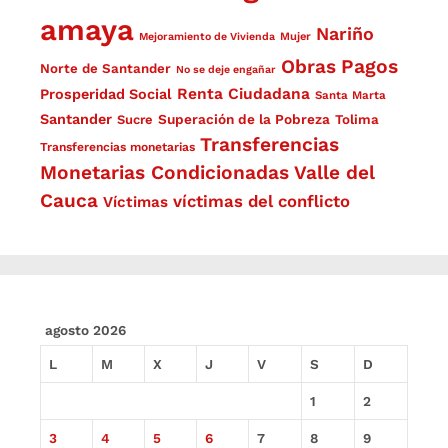
amaya
Nariño
Mejoramiento de Vivienda
Mujer
Obras
Pagos
Norte de Santander
No se deje engañar
Renta Ciudadana
Prosperidad Social
Santa Marta
Santander
Superación de la Pobreza
Sucre
Tolima
Transferencias
Transferencias monetarias
Monetarias Condicionadas
Valle del
Cauca
víctimas del conflicto
Víctimas
agosto 2026
L
M
X
J
V
S
D
1
2
3
4
5
6
7
8
9