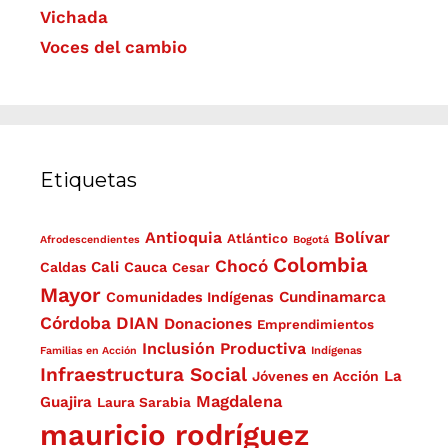
Vichada
Voces del cambio
Etiquetas
Antioquia
Bolívar
Atlántico
Afrodescendientes
Bogotá
Colombia
Chocó
Cali
Caldas
Cauca
Cesar
Mayor
Cundinamarca
Comunidades Indígenas
Córdoba
DIAN
Donaciones
Emprendimientos
Inclusión Productiva
Familias en Acción
Indígenas
Infraestructura Social
La
Jóvenes en Acción
Magdalena
Guajira
Laura Sarabia
mauricio rodríguez