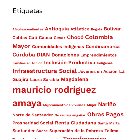
Etiquetas
Antioquia
Bolívar
Atlántico
Afrodescendientes
Bogotá
Colombia
Chocó
Cali
Caldas
Cauca
Cesar
Mayor
Cundinamarca
Comunidades Indígenas
Córdoba
DIAN
Donaciones
Emprendimientos
Inclusión Productiva
Familias en Acción
Indígenas
Infraestructura Social
La
Jóvenes en Acción
Magdalena
Guajira
Laura Sarabia
mauricio rodríguez
amaya
Nariño
Mejoramiento de Vivienda
Mujer
Obras
Pagos
Norte de Santander
No se deje engañar
Renta Ciudadana
Prosperidad Social
Santa Marta
Santander
Superación de la Pobreza
Sucre
Tolima
Transferencias