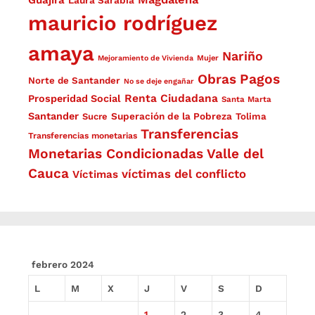
Guajira
Laura Sarabia
mauricio rodríguez
amaya
Nariño
Mejoramiento de Vivienda
Mujer
Obras
Pagos
Norte de Santander
No se deje engañar
Renta Ciudadana
Prosperidad Social
Santa Marta
Santander
Superación de la Pobreza
Sucre
Tolima
Transferencias
Transferencias monetarias
Monetarias Condicionadas
Valle del
Cauca
víctimas del conflicto
Víctimas
febrero 2024
L
M
X
J
V
S
D
1
2
3
4