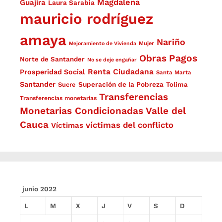
Magdalena
Guajira
Laura Sarabia
mauricio rodríguez
amaya
Nariño
Mejoramiento de Vivienda
Mujer
Obras
Pagos
Norte de Santander
No se deje engañar
Renta Ciudadana
Prosperidad Social
Santa Marta
Santander
Superación de la Pobreza
Sucre
Tolima
Transferencias
Transferencias monetarias
Monetarias Condicionadas
Valle del
Cauca
víctimas del conflicto
Víctimas
junio 2022
L
M
X
J
V
S
D