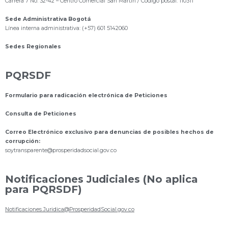
Carrera 7 No. 32-42 – Centro Comercial San Martín / Código postal: 110311
Sede Administrativa Bogotá
Línea interna administrativa: (+57) 601 5142060
Sedes Regionales
PQRSDF
Formulario para radicación electrónica de Peticiones
Consulta de Peticiones
Correo Electrónico exclusivo para denuncias de posibles hechos de
corrupción:
s
oytransparente@prosperidadsocial.gov.co
Notificaciones Judiciales (No aplica
para PQRSDF)
Notificaciones.Juridica@ProsperidadSocial.gov.co