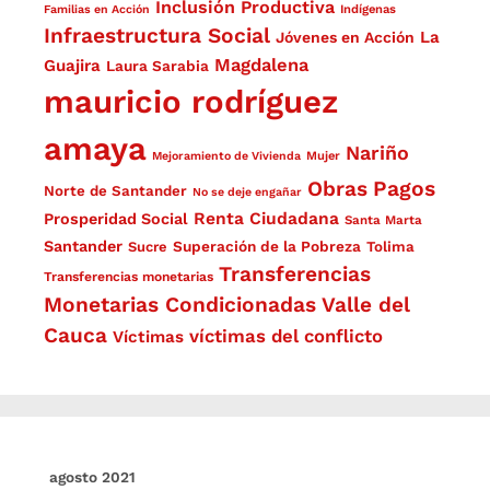
Inclusión Productiva
Familias en Acción
Indígenas
Infraestructura Social
La
Jóvenes en Acción
Magdalena
Guajira
Laura Sarabia
mauricio rodríguez
amaya
Nariño
Mejoramiento de Vivienda
Mujer
Obras
Pagos
Norte de Santander
No se deje engañar
Renta Ciudadana
Prosperidad Social
Santa Marta
Santander
Superación de la Pobreza
Sucre
Tolima
Transferencias
Transferencias monetarias
Monetarias Condicionadas
Valle del
Cauca
víctimas del conflicto
Víctimas
agosto 2021