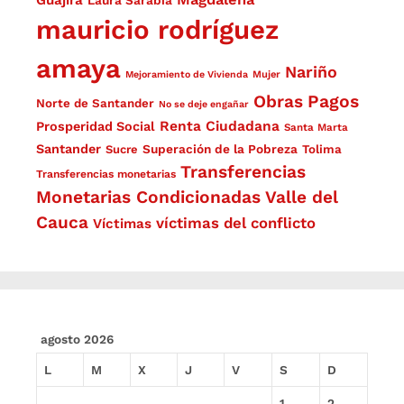
Guajira
Laura Sarabia
mauricio rodríguez
amaya
Nariño
Mejoramiento de Vivienda
Mujer
Obras
Pagos
Norte de Santander
No se deje engañar
Renta Ciudadana
Prosperidad Social
Santa Marta
Santander
Superación de la Pobreza
Sucre
Tolima
Transferencias
Transferencias monetarias
Monetarias Condicionadas
Valle del
Cauca
víctimas del conflicto
Víctimas
agosto 2026
L
M
X
J
V
S
D
1
2