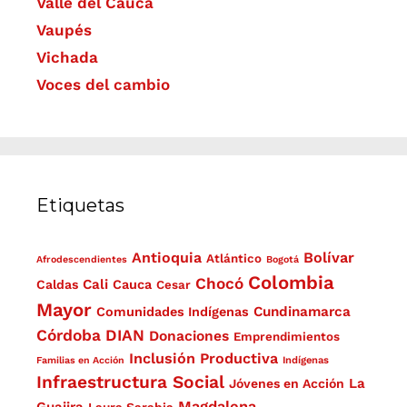
Valle del Cauca
Vaupés
Vichada
Voces del cambio
Etiquetas
Antioquia
Bolívar
Atlántico
Afrodescendientes
Bogotá
Colombia
Chocó
Cali
Caldas
Cauca
Cesar
Mayor
Cundinamarca
Comunidades Indígenas
Córdoba
DIAN
Donaciones
Emprendimientos
Inclusión Productiva
Familias en Acción
Indígenas
Infraestructura Social
La
Jóvenes en Acción
Magdalena