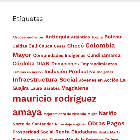
Etiquetas
Antioquia
Bolívar
Atlántico
Afrodescendientes
Bogotá
Colombia
Chocó
Cali
Caldas
Cauca
Cesar
Mayor
Cundinamarca
Comunidades Indígenas
Córdoba
DIAN
Donaciones
Emprendimientos
Inclusión Productiva
Familias en Acción
Indígenas
Infraestructura Social
La
Jóvenes en Acción
Magdalena
Guajira
Laura Sarabia
mauricio rodríguez
amaya
Nariño
Mejoramiento de Vivienda
Mujer
Obras
Pagos
Norte de Santander
No se deje engañar
Renta Ciudadana
Prosperidad Social
Santa Marta
Santander
Superación de la Pobreza
Sucre
Tolima