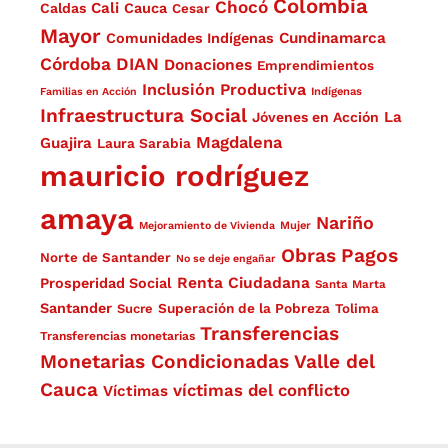
Colombia
Chocó
Cali
Caldas
Cauca
Cesar
Mayor
Cundinamarca
Comunidades Indígenas
Córdoba
DIAN
Donaciones
Emprendimientos
Inclusión Productiva
Familias en Acción
Indígenas
Infraestructura Social
La
Jóvenes en Acción
Magdalena
Guajira
Laura Sarabia
mauricio rodríguez
amaya
Nariño
Mejoramiento de Vivienda
Mujer
Obras
Pagos
Norte de Santander
No se deje engañar
Renta Ciudadana
Prosperidad Social
Santa Marta
Santander
Superación de la Pobreza
Sucre
Tolima
Transferencias
Transferencias monetarias
Monetarias Condicionadas
Valle del
Cauca
víctimas del conflicto
Víctimas