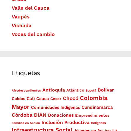
Valle del Cauca
Vaupés
Vichada
Voces del cambio
Etiquetas
Antioquia
Bolívar
Atlántico
Afrodescendientes
Bogotá
Colombia
Chocó
Cali
Caldas
Cauca
Cesar
Mayor
Cundinamarca
Comunidades Indígenas
Córdoba
DIAN
Donaciones
Emprendimientos
Inclusión Productiva
Familias en Acción
Indígenas
Infraestructura Social
La
Jóvenes en Acción