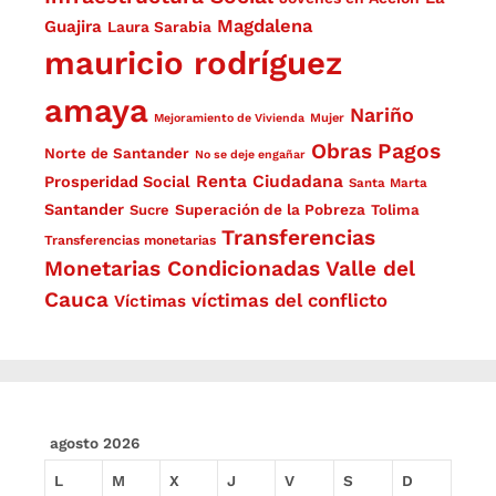
Magdalena
Guajira
Laura Sarabia
mauricio rodríguez
amaya
Nariño
Mejoramiento de Vivienda
Mujer
Obras
Pagos
Norte de Santander
No se deje engañar
Renta Ciudadana
Prosperidad Social
Santa Marta
Santander
Superación de la Pobreza
Sucre
Tolima
Transferencias
Transferencias monetarias
Monetarias Condicionadas
Valle del
Cauca
víctimas del conflicto
Víctimas
agosto 2026
L
M
X
J
V
S
D