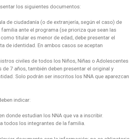
sentar los siguientes documentos:
ula de ciudadanía (o de extranjería, según el caso) de
la familia ante el programa (se prioriza que sean las
 como titular es menor de edad, debe presentar el
rjeta de identidad. En ambos casos se aceptan
gistros civiles de todos los Niños, Niñas o Adolescentes
ás de 7 años, también deben presentar el original y
entidad. Solo podrán ser inscritos los NNA que aparezcan
eben indicar:
n donde estudian los NNA que va a inscribir.
 todos los integrantes de la familia.
lquier documento con la información: no es obligatorio