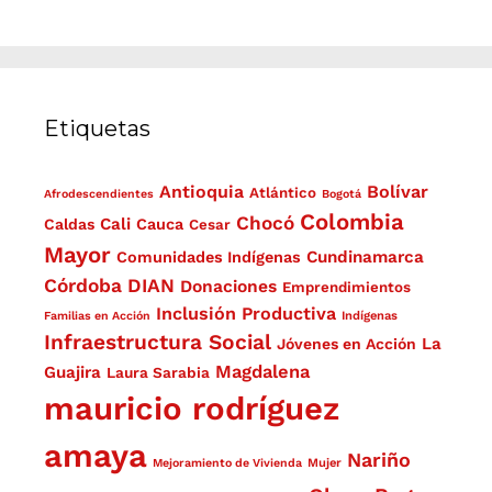
Etiquetas
Antioquia
Bolívar
Atlántico
Afrodescendientes
Bogotá
Colombia
Chocó
Cali
Caldas
Cauca
Cesar
Mayor
Cundinamarca
Comunidades Indígenas
Córdoba
DIAN
Donaciones
Emprendimientos
Inclusión Productiva
Familias en Acción
Indígenas
Infraestructura Social
La
Jóvenes en Acción
Magdalena
Guajira
Laura Sarabia
mauricio rodríguez
amaya
Nariño
Mejoramiento de Vivienda
Mujer