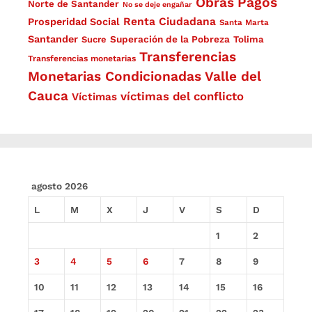
Obras
Pagos
Norte de Santander
No se deje engañar
Renta Ciudadana
Prosperidad Social
Santa Marta
Santander
Superación de la Pobreza
Sucre
Tolima
Transferencias
Transferencias monetarias
Monetarias Condicionadas
Valle del
Cauca
víctimas del conflicto
Víctimas
agosto 2026
L
M
X
J
V
S
D
1
2
3
4
5
6
7
8
9
10
11
12
13
14
15
16