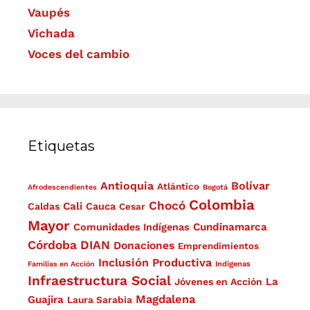
Vaupés
Vichada
Voces del cambio
Etiquetas
Antioquia
Bolívar
Atlántico
Afrodescendientes
Bogotá
Colombia
Chocó
Cali
Caldas
Cauca
Cesar
Mayor
Cundinamarca
Comunidades Indígenas
Córdoba
DIAN
Donaciones
Emprendimientos
Inclusión Productiva
Familias en Acción
Indígenas
Infraestructura Social
La
Jóvenes en Acción
Magdalena
Guajira
Laura Sarabia