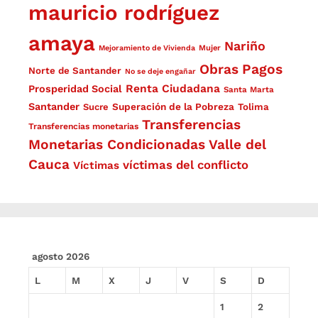
mauricio rodríguez
amaya
Nariño
Mejoramiento de Vivienda
Mujer
Obras
Pagos
Norte de Santander
No se deje engañar
Renta Ciudadana
Prosperidad Social
Santa Marta
Santander
Superación de la Pobreza
Sucre
Tolima
Transferencias
Transferencias monetarias
Monetarias Condicionadas
Valle del
Cauca
víctimas del conflicto
Víctimas
agosto 2026
L
M
X
J
V
S
D
1
2