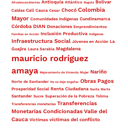
Antioquia
Bolívar
Atlántico
Afrodescendientes
Bogotá
Colombia
Chocó
Cali
Caldas
Cauca
Cesar
Mayor
Cundinamarca
Comunidades Indígenas
Córdoba
DIAN
Donaciones
Emprendimientos
Inclusión Productiva
Familias en Acción
Indígenas
Infraestructura Social
La
Jóvenes en Acción
Magdalena
Guajira
Laura Sarabia
mauricio rodríguez
amaya
Nariño
Mejoramiento de Vivienda
Mujer
Obras
Pagos
Norte de Santander
No se deje engañar
Renta Ciudadana
Prosperidad Social
Santa Marta
Santander
Superación de la Pobreza
Sucre
Tolima
Transferencias
Transferencias monetarias
Monetarias Condicionadas
Valle del
Cauca
víctimas del conflicto
Víctimas