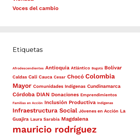
Voces del cambio
Etiquetas
Antioquia
Bolívar
Atlántico
Afrodescendientes
Bogotá
Colombia
Chocó
Cali
Caldas
Cauca
Cesar
Mayor
Cundinamarca
Comunidades Indígenas
Córdoba
DIAN
Donaciones
Emprendimientos
Inclusión Productiva
Familias en Acción
Indígenas
Infraestructura Social
La
Jóvenes en Acción
Magdalena
Guajira
Laura Sarabia
mauricio rodríguez