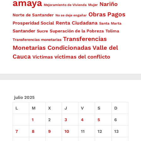
amaya
Nariño
Mejoramiento de Vivienda
Mujer
Obras
Pagos
Norte de Santander
No se deje engañar
Renta Ciudadana
Prosperidad Social
Santa Marta
Santander
Superación de la Pobreza
Sucre
Tolima
Transferencias
Transferencias monetarias
Monetarias Condicionadas
Valle del
Cauca
víctimas del conflicto
Víctimas
julio 2025
L
M
X
J
V
S
D
1
2
3
4
5
6
7
8
9
10
11
12
13