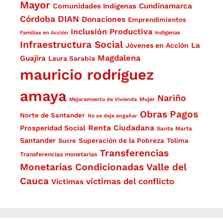
Mayor
Cundinamarca
Comunidades Indígenas
Córdoba
DIAN
Donaciones
Emprendimientos
Inclusión Productiva
Familias en Acción
Indígenas
Infraestructura Social
La
Jóvenes en Acción
Magdalena
Guajira
Laura Sarabia
mauricio rodríguez
amaya
Nariño
Mejoramiento de Vivienda
Mujer
Obras
Pagos
Norte de Santander
No se deje engañar
Renta Ciudadana
Prosperidad Social
Santa Marta
Santander
Superación de la Pobreza
Sucre
Tolima
Transferencias
Transferencias monetarias
Monetarias Condicionadas
Valle del
Cauca
víctimas del conflicto
Víctimas