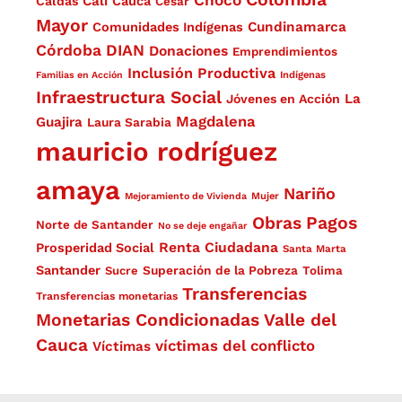
Cali
Caldas
Cauca
Cesar
Mayor
Cundinamarca
Comunidades Indígenas
Córdoba
DIAN
Donaciones
Emprendimientos
Inclusión Productiva
Familias en Acción
Indígenas
Infraestructura Social
La
Jóvenes en Acción
Magdalena
Guajira
Laura Sarabia
mauricio rodríguez
amaya
Nariño
Mejoramiento de Vivienda
Mujer
Obras
Pagos
Norte de Santander
No se deje engañar
Renta Ciudadana
Prosperidad Social
Santa Marta
Santander
Superación de la Pobreza
Sucre
Tolima
Transferencias
Transferencias monetarias
Monetarias Condicionadas
Valle del
Cauca
víctimas del conflicto
Víctimas