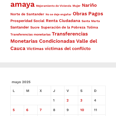
amaya
Nariño
Mejoramiento de Vivienda
Mujer
Obras
Pagos
Norte de Santander
No se deje engañar
Renta Ciudadana
Prosperidad Social
Santa Marta
Santander
Superación de la Pobreza
Sucre
Tolima
Transferencias
Transferencias monetarias
Monetarias Condicionadas
Valle del
Cauca
víctimas del conflicto
Víctimas
mayo 2025
L
M
X
J
V
S
D
1
2
3
4
5
6
7
8
9
10
11