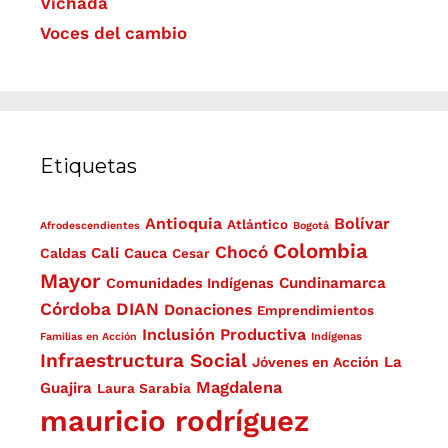
Vichada
Voces del cambio
Etiquetas
Antioquia
Bolívar
Atlántico
Afrodescendientes
Bogotá
Colombia
Chocó
Cali
Caldas
Cauca
Cesar
Mayor
Cundinamarca
Comunidades Indígenas
Córdoba
DIAN
Donaciones
Emprendimientos
Inclusión Productiva
Familias en Acción
Indígenas
Infraestructura Social
La
Jóvenes en Acción
Magdalena
Guajira
Laura Sarabia
mauricio rodríguez