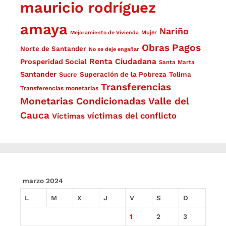
mauricio rodríguez
amaya
Nariño
Mejoramiento de Vivienda
Mujer
Obras
Pagos
Norte de Santander
No se deje engañar
Renta Ciudadana
Prosperidad Social
Santa Marta
Santander
Superación de la Pobreza
Sucre
Tolima
Transferencias
Transferencias monetarias
Monetarias Condicionadas
Valle del
Cauca
víctimas del conflicto
Víctimas
marzo 2024
L
M
X
J
V
S
D
1
2
3