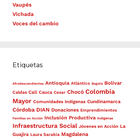
Vaupés
Vichada
Voces del cambio
Etiquetas
Antioquia
Bolívar
Atlántico
Afrodescendientes
Bogotá
Colombia
Chocó
Cali
Caldas
Cauca
Cesar
Mayor
Cundinamarca
Comunidades Indígenas
Córdoba
DIAN
Donaciones
Emprendimientos
Inclusión Productiva
Familias en Acción
Indígenas
Infraestructura Social
La
Jóvenes en Acción
Magdalena
Guajira
Laura Sarabia