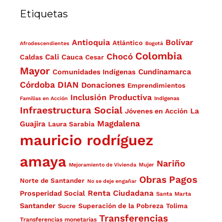
Etiquetas
Antioquia
Bolívar
Atlántico
Afrodescendientes
Bogotá
Colombia
Chocó
Cali
Caldas
Cauca
Cesar
Mayor
Cundinamarca
Comunidades Indígenas
Córdoba
DIAN
Donaciones
Emprendimientos
Inclusión Productiva
Familias en Acción
Indígenas
Infraestructura Social
La
Jóvenes en Acción
Magdalena
Guajira
Laura Sarabia
mauricio rodríguez
amaya
Nariño
Mejoramiento de Vivienda
Mujer
Obras
Pagos
Norte de Santander
No se deje engañar
Renta Ciudadana
Prosperidad Social
Santa Marta
Santander
Superación de la Pobreza
Sucre
Tolima
Transferencias
Transferencias monetarias