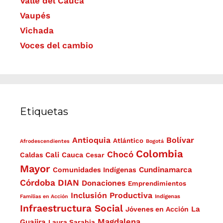
Valle del Cauca
Vaupés
Vichada
Voces del cambio
Etiquetas
Antioquia
Bolívar
Atlántico
Afrodescendientes
Bogotá
Colombia
Chocó
Cali
Caldas
Cauca
Cesar
Mayor
Cundinamarca
Comunidades Indígenas
Córdoba
DIAN
Donaciones
Emprendimientos
Inclusión Productiva
Familias en Acción
Indígenas
Infraestructura Social
La
Jóvenes en Acción
Magdalena
Guajira
Laura Sarabia