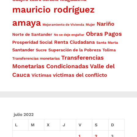
mauricio rodríguez
amaya
Nariño
Mejoramiento de Vivienda
Mujer
Obras
Pagos
Norte de Santander
No se deje engañar
Renta Ciudadana
Prosperidad Social
Santa Marta
Santander
Superación de la Pobreza
Sucre
Tolima
Transferencias
Transferencias monetarias
Monetarias Condicionadas
Valle del
Cauca
víctimas del conflicto
Víctimas
julio 2022
L
M
X
J
V
S
D
1
2
3