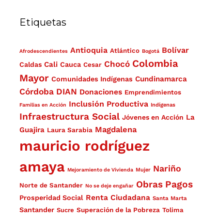
Etiquetas
Antioquia
Bolívar
Atlántico
Afrodescendientes
Bogotá
Colombia
Chocó
Cali
Caldas
Cauca
Cesar
Mayor
Cundinamarca
Comunidades Indígenas
Córdoba
DIAN
Donaciones
Emprendimientos
Inclusión Productiva
Familias en Acción
Indígenas
Infraestructura Social
La
Jóvenes en Acción
Magdalena
Guajira
Laura Sarabia
mauricio rodríguez
amaya
Nariño
Mejoramiento de Vivienda
Mujer
Obras
Pagos
Norte de Santander
No se deje engañar
Renta Ciudadana
Prosperidad Social
Santa Marta
Santander
Superación de la Pobreza
Sucre
Tolima