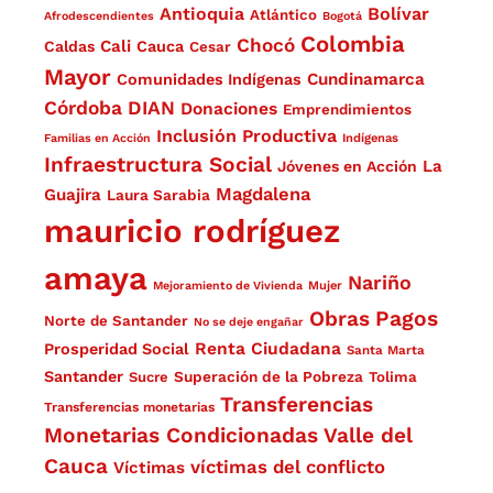
Antioquia
Bolívar
Atlántico
Afrodescendientes
Bogotá
Colombia
Chocó
Cali
Caldas
Cauca
Cesar
Mayor
Cundinamarca
Comunidades Indígenas
Córdoba
DIAN
Donaciones
Emprendimientos
Inclusión Productiva
Familias en Acción
Indígenas
Infraestructura Social
La
Jóvenes en Acción
Magdalena
Guajira
Laura Sarabia
mauricio rodríguez
amaya
Nariño
Mejoramiento de Vivienda
Mujer
Obras
Pagos
Norte de Santander
No se deje engañar
Renta Ciudadana
Prosperidad Social
Santa Marta
Santander
Superación de la Pobreza
Sucre
Tolima
Transferencias
Transferencias monetarias
Monetarias Condicionadas
Valle del
Cauca
víctimas del conflicto
Víctimas