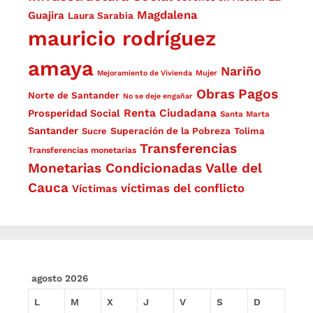
Magdalena
Guajira
Laura Sarabia
mauricio rodríguez
amaya
Nariño
Mejoramiento de Vivienda
Mujer
Obras
Pagos
Norte de Santander
No se deje engañar
Renta Ciudadana
Prosperidad Social
Santa Marta
Santander
Superación de la Pobreza
Sucre
Tolima
Transferencias
Transferencias monetarias
Monetarias Condicionadas
Valle del
Cauca
víctimas del conflicto
Víctimas
agosto 2026
L
M
X
J
V
S
D